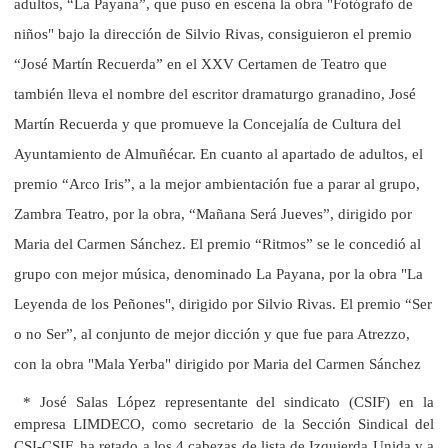
adultos, “La Payana”, que puso en escena la obra "Fotógrafo de
niños" bajo la dirección de Silvio Rivas, consiguieron el premio
“José Martín Recuerda” en el XXV Certamen de Teatro que
también lleva el nombre del escritor dramaturgo granadino, José
Martín Recuerda y que promueve la Concejalía de Cultura del
Ayuntamiento de Almuñécar. En cuanto al apartado de adultos, el
premio “Arco Iris”, a la mejor ambientación fue a parar al grupo,
Zambra Teatro, por la obra, “Mañana Será Jueves”, dirigido por
Maria del Carmen Sánchez. El premio “Ritmos” se le concedió al
grupo con mejor música, denominado La Payana, por la obra "La
Leyenda de los Peñones", dirigido por Silvio Rivas. El premio “Ser
o no Ser”, al conjunto de mejor dicción y que fue para Atrezzo,
con la obra "Mala Yerba" dirigido por Maria del Carmen Sánchez
* José Salas López representante del sindicato (CSIF) en la
empresa LIMDECO, como secretario de la Sección Sindical del
CSI-CSIF, ha retado a los 4 cabezas de lista de Izquierda Unida y a