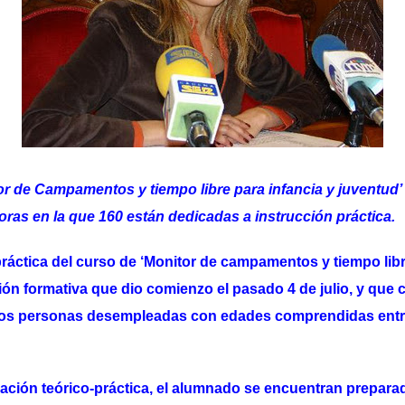
or de Campamentos y tiempo libre para infancia y juventud’
oras en la que 160 están dedicadas a instrucción práctica.
ráctica del curso de ‘Monitor de campamentos y tiempo libr
ión formativa que dio comienzo el pasado 4 de julio, y que 
los personas desempleadas con edades comprendidas entre 
rmación teórico-práctica, el alumnado se encuentran prepara