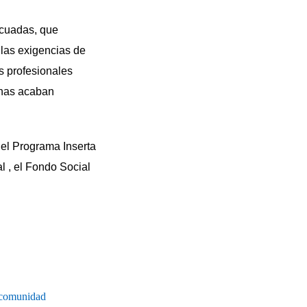
ecuadas, que
 las exigencias de
s profesionales
onas acaban
el Programa Inserta
al , el Fondo Social
ncomunidad