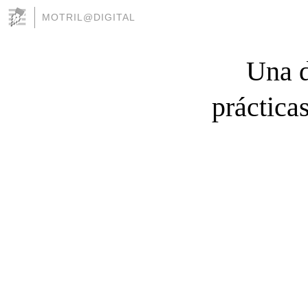
MOTRIL@DIGITAL
Una d
práctica