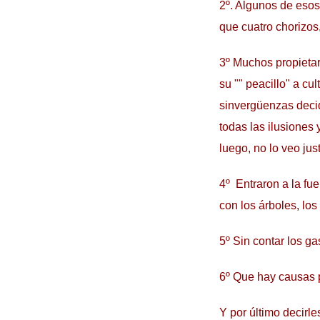
2º. Algunos de esos 
que cuatro chorizos
3º Muchos propietari
su "" peacillo" a cu
sinvergüenzas decid
todas las ilusiones 
luego, no lo veo jus
4º Entraron a la fu
con los árboles, los
5º Sin contar los ga
6º Que hay causas 
Y por último decirle