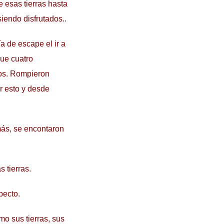
e esas tierras hasta
iendo disfrutados..
ía de escape el ir a
que cuatro
jos. Rompieron
or esto y desde
emás, se encontaron
s tierras.
pecto.
mo sus tierras, sus