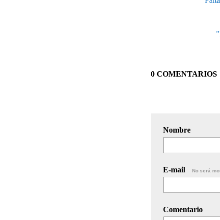
"Falta
"
0 COMENTARIOS
Nombre
E-mail
No será mo
Comentario