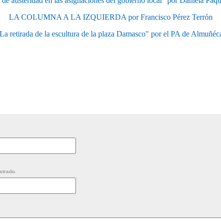
 de austeridad en las asignaciones del gobierno local" por Daniela Paq
LA COLUMNA A LA IZQUIERDA por Francisco Pérez Terrón
La retirada de la escultura de la plaza Damasco" por el PA de Almuñéc
strado.