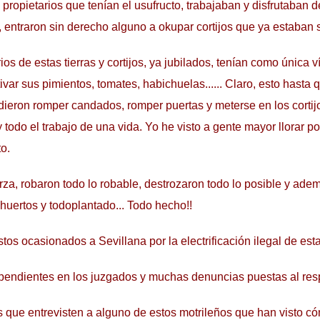
propietarios que tenían el usufructo, trabajaban y disfrutaban d
, entraron sin derecho alguno a okupar cortijos que ya estaban s
os de estas tierras y cortijos, ya jubilados, tenían como única v
ltivar sus pimientos, tomates, habichuelas...... Claro, esto hasta 
ieron romper candados, romper puertas y meterse en los corti
y todo el trabajo de una vida. Yo he visto a gente mayor llorar p
to.
erza, robaron todo lo robable, destrozaron todo lo posible y ad
 huertos y todoplantado... Todo hecho!!
stos ocasionados a Sevillana por la electrificación ilegal de esta
pendientes en los juzgados y muchas denuncias puestas al res
s que entrevisten a alguno de estos motrileños que han visto có