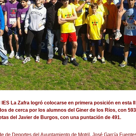
 IES La Zafra logró colocarse en primera posición en esta I
os de cerca por los alumnos del Giner de los Ríos, con 593 
letas del Javier de Burgos, con una puntación de 491.
lde de Deportes del Ayuntamiento de Motril, José García Fuent