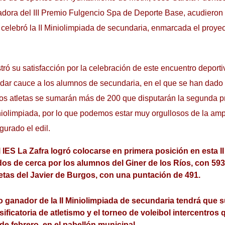
dora del III Premio Fulgencio Spa de Deporte Base, acudieron 
celebró la II Miniolimpiada de secundaria, enmarcada el proyec
ró su satisfacción por la celebración de este encuentro deporti
dar cauce a los alumnos de secundaria, en el que se han dado
stos atletas se sumarán más de 200 que disputarán la segunda p
iolimpiada, por lo que podemos estar muy orgullosos de la ampl
gurado el edil.
 IES La Zafra logró colocarse en primera posición en esta I
os de cerca por los alumnos del Giner de los Ríos, con 593 
letas del Javier de Burgos, con una puntación de 491.
o ganador de la II Miniolimpiada de secundaria tendrá que
sificatoria de atletismo y el torneo de voleibol intercentros
de febrero, en el pabellón municipal.