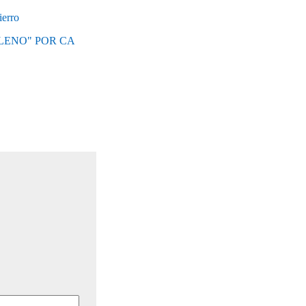
ierro
LENO" POR CA