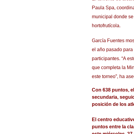
Paula Spa, coordina
municipal donde se 
hortofrutícola.
García Fuentes most
el año pasado para 
participantes. “A e
que completa la Min
este torneo”, ha ase
Con 638 puntos, el
secundaria, seguid
posición de los at
El centro educativ
puntos entre la cla
este miércoles, 27 