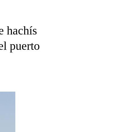
e hachís
el puerto