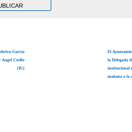
derico García
El Ayuntamie
r Angel Coello
la Delegada de
(IU)
institucional 
mañana a la 