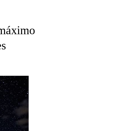
u máximo
es