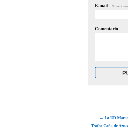
E-mail
No será mo
Comentario
← La UD Maracen
Trofeo Caña de Azuca