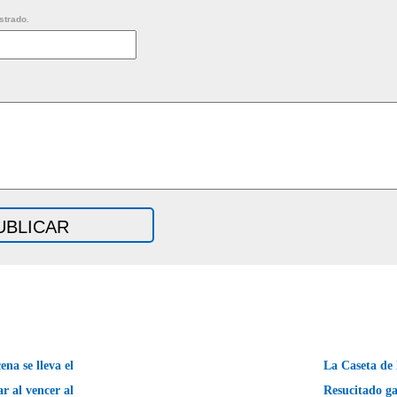
strado.
a se lleva el
La Caseta de 
r al vencer al
Resucitado ga