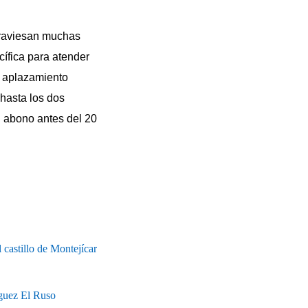
traviesan muchas
cífica para atender
e aplazamiento
hasta los dos
l abono antes del 20
 castillo de Montejícar
uez El Ruso