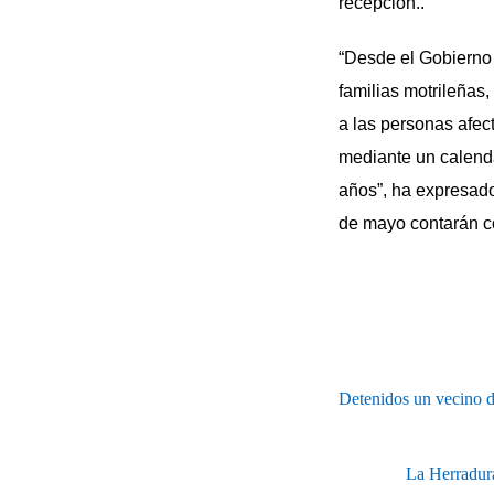
recepción..
“Desde el Gobierno
familias motrileñas,
a las personas afec
mediante un calend
años”, ha expresado
de mayo contarán c
Detenidos un vecino de
La Herradura