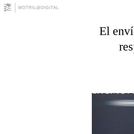
MOTRIL@DIGITAL
El env
re