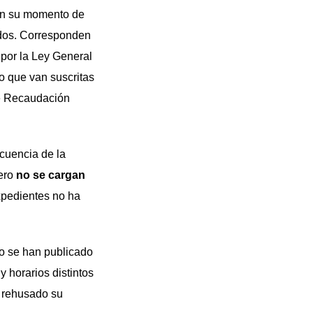
 en su momento de
ados. Corresponden
o por la Ley General
to que van suscritas
 de Recaudación
ecuencia de la
pero
no se cargan
expedientes no ha
lo se han publicado
y horarios distintos
a rehusado su